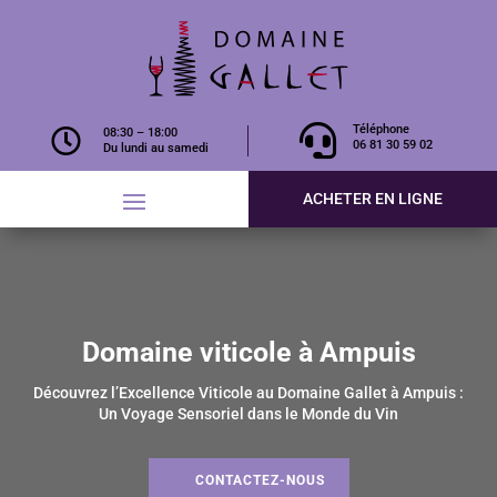

Téléphone

08:30 – 18:00
06 81 30 59 02
Du lundi au samedi
ACHETER EN LIGNE
Domaine viticole à Ampuis
Découvrez l’Excellence Viticole au Domaine Gallet à Ampuis :
Un Voyage Sensoriel dans le Monde du Vin
CONTACTEZ-NOUS