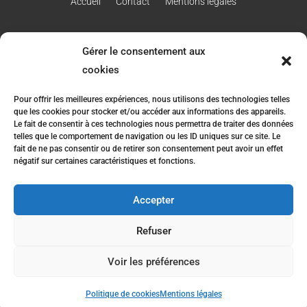
Accueil
Contact
Mentions légales
Gérer le consentement aux
RÉALISATION
cookies
Pour offrir les meilleures expériences, nous utilisons des technologies telles
que les cookies pour stocker et/ou accéder aux informations des appareils.
Le fait de consentir à ces technologies nous permettra de traiter des données
telles que le comportement de navigation ou les ID uniques sur ce site. Le
fait de ne pas consentir ou de retirer son consentement peut avoir un effet
négatif sur certaines caractéristiques et fonctions.
Accepter
Refuser
Recherches fréquentes
Voir les préférences
Vente de vin à Ampuis
Domaine Gallet - 2026 - Tous droits réservés
Vente de vin à Côte-rôtie
Politique de cookies
Mentions légales