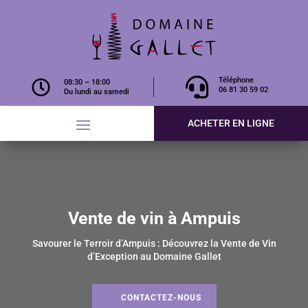

Téléphone

08:30 – 18:00
06 81 30 59 02
Du lundi au samedi
ACHETER EN LIGNE
Vente de vin à Ampuis
Savourer le Terroir d’Ampuis : Découvrez la Vente de Vin
d’Exception au Domaine Gallet
CONTACTEZ-NOUS